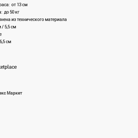
раса:
от 13 см
:
до 50 кг
нена из технического материала
 / 5,5 см
е
6,5 см
екс Маркет