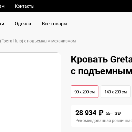
ам
Контакты
ки
Одеяла
Все товары
 (Грета Нью) с подъемным механизмом
Кровать Gret
с подъемным
90 х 200 см
140 х 200 см
28 934 ₽
55 113 ₽
Рекомендованная розничная