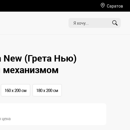
Саратов
a New (Грета Нью)
 механизмом
160 х 200 см
180 x 200 см
 цена